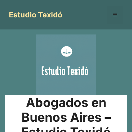
Saltar
al
Estudio Texidó
Menú
contenido
Abogados en
Buenos Aires –
Estudio Texidó