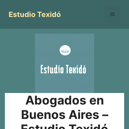
Saltar
al
Estudio Texidó
Menú
contenido
Abogados en
Buenos Aires –
Estudio Texidó