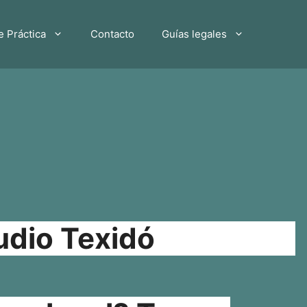
e Práctica
Contacto
Guías legales
udio Texidó