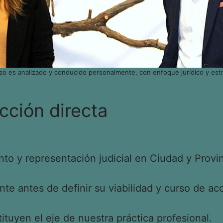
so es analizado y conducido personalmente, con enfoque jurídico y estr
cción directa
o y representación judicial en Ciudad y Provin
e antes de definir su viabilidad y curso de acc
tituyen el eje de nuestra práctica profesional.