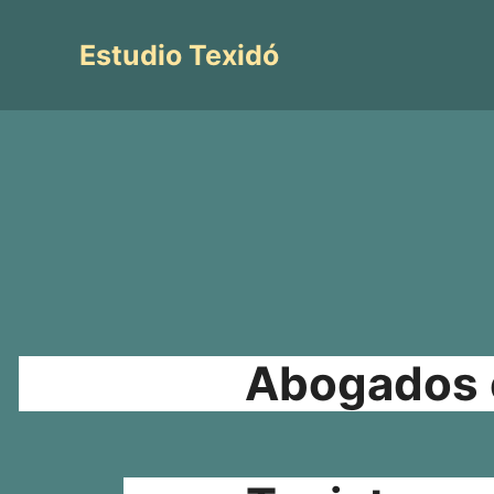
Saltar
al
Estudio Texidó
contenido
Abogados e