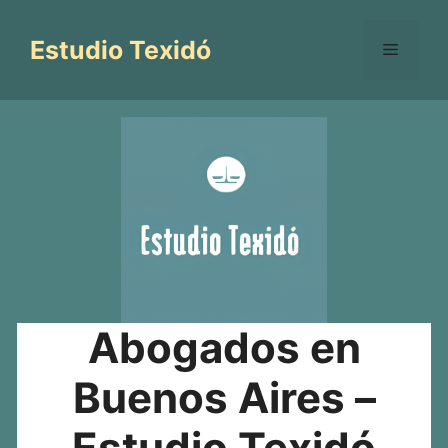
Saltar
al
Estudio Texidó
Menú
contenido
Abogados en
Buenos Aires –
Estudio Texidó