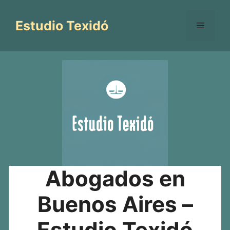
Saltar
al
Estudio Texidó
Menú
contenido
Abogados en
Buenos Aires –
Estudio Texidó