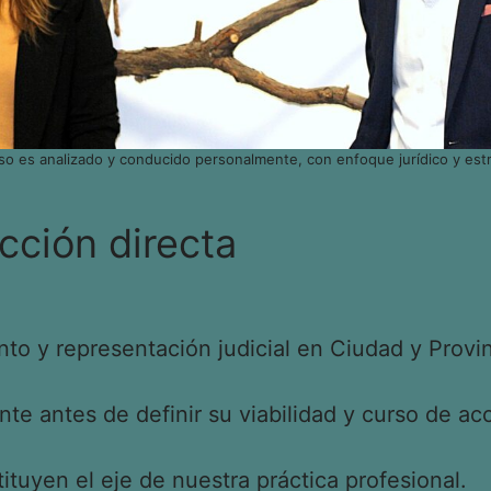
so es analizado y conducido personalmente, con enfoque jurídico y estr
cción directa
o y representación judicial en Ciudad y Provin
e antes de definir su viabilidad y curso de acc
tituyen el eje de nuestra práctica profesional.