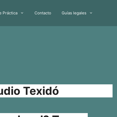
e Práctica
Contacto
Guías legales
udio Texidó