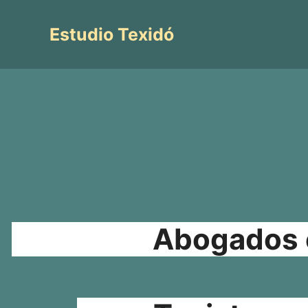
Saltar
al
Estudio Texidó
contenido
Abogados e