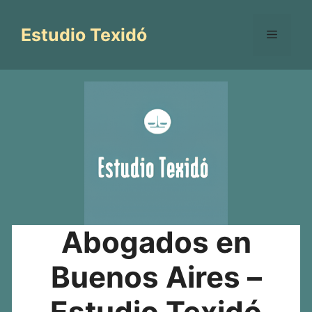
Saltar
al
Estudio Texidó
Menú
contenido
Abogados en
Buenos Aires –
Estudio Texidó