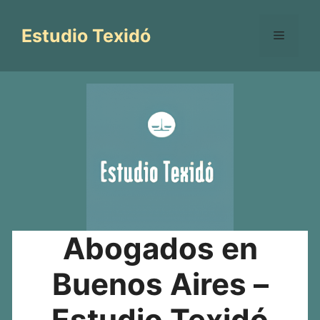
Saltar
al
Estudio Texidó
Menú
contenido
Abogados en
Buenos Aires –
Estudio Texidó