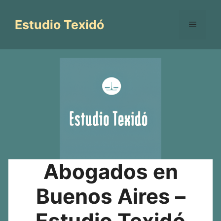
Saltar
al
Estudio Texidó
Menú
contenido
Abogados en
Buenos Aires –
Estudio Texidó