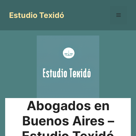
Saltar
al
Estudio Texidó
Menú
contenido
Abogados en
Buenos Aires –
Estudio Texidó