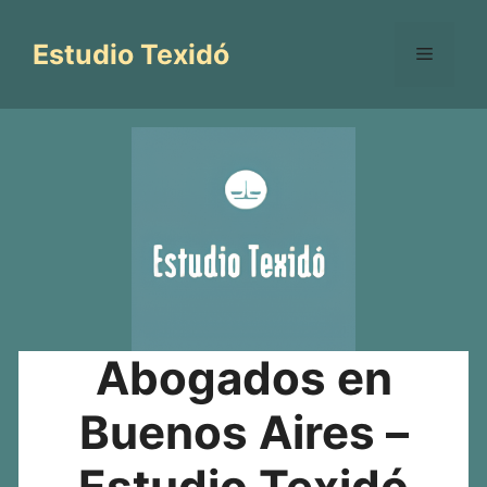
Saltar
al
Estudio Texidó
Menú
contenido
Abogados en
Buenos Aires –
Estudio Texidó