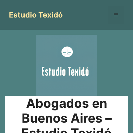
Saltar
al
Estudio Texidó
Menú
contenido
Abogados en
Buenos Aires –
Estudio Texidó