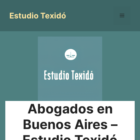
Saltar
al
Estudio Texidó
Menú
contenido
Abogados en
Buenos Aires –
Estudio Texidó