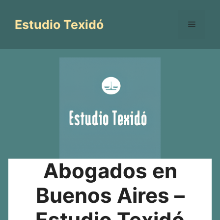
Saltar
al
Estudio Texidó
Menú
contenido
Abogados en
Buenos Aires –
Estudio Texidó