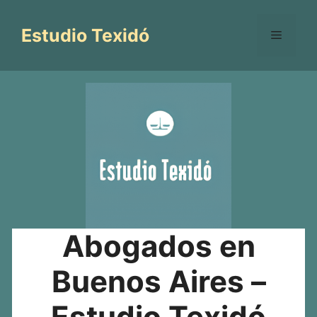
Saltar
al
Estudio Texidó
Menú
contenido
Abogados en
Buenos Aires –
Estudio Texidó