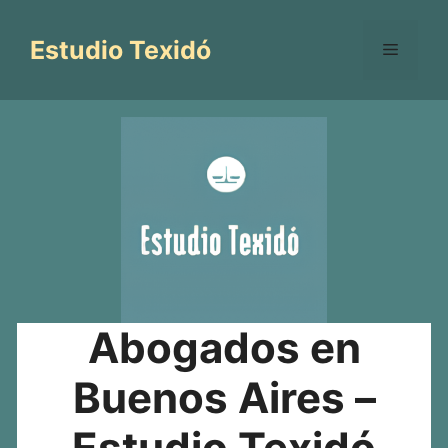
Saltar
al
Estudio Texidó
Menú
contenido
Abogados en
Buenos Aires –
Estudio Texidó