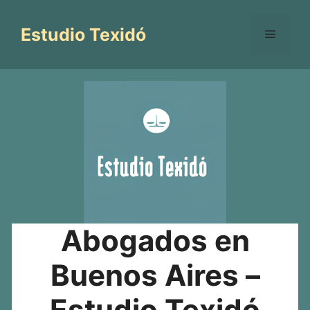
Saltar
al
Estudio Texidó
Menú
contenido
Abogados en
Buenos Aires –
Estudio Texidó