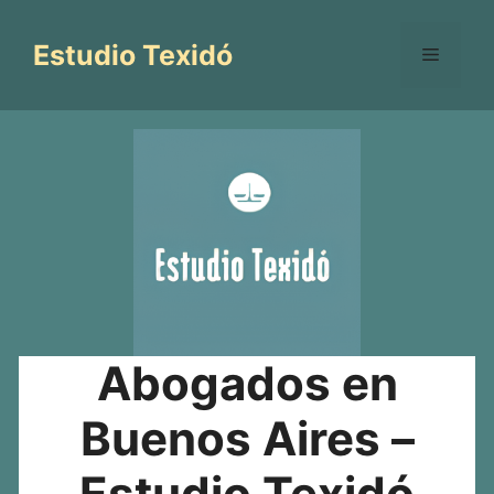
Saltar
al
Estudio Texidó
Menú
contenido
Abogados en
Buenos Aires –
Estudio Texidó