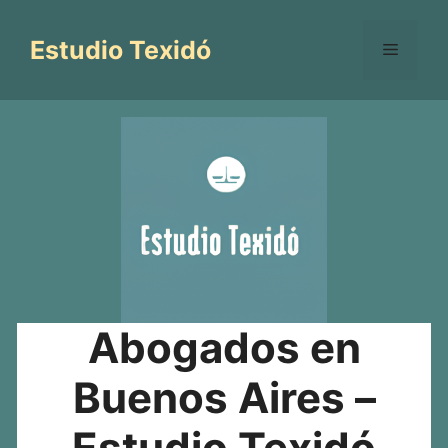
Saltar
al
Estudio Texidó
Menú
contenido
Abogados en
Buenos Aires –
Estudio Texidó