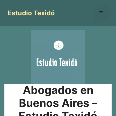
Saltar
al
Estudio Texidó
Menú
contenido
Abogados en
Buenos Aires –
Estudio Texidó