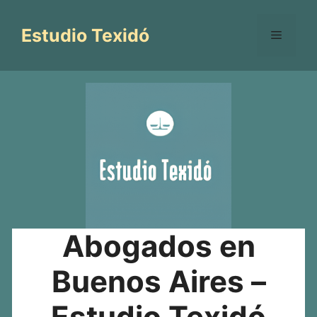
Saltar
al
Estudio Texidó
Menú
contenido
Abogados en
Buenos Aires –
Estudio Texidó