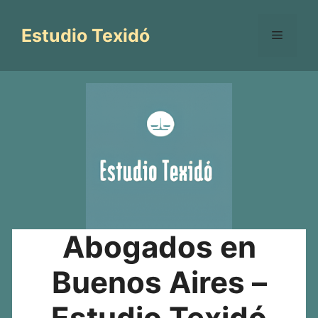
Saltar
al
Estudio Texidó
Menú
contenido
Abogados en
Buenos Aires –
Estudio Texidó