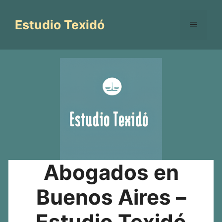
Saltar
al
Estudio Texidó
Menú
contenido
Abogados en
Buenos Aires –
Estudio Texidó