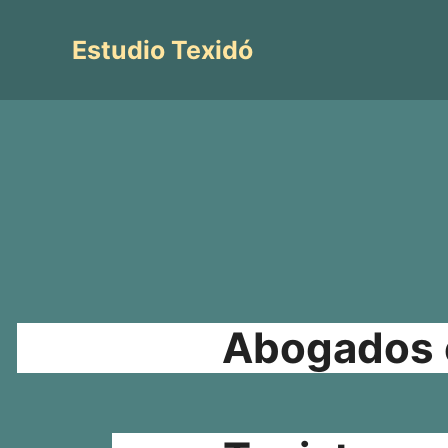
Saltar
al
Estudio Texidó
contenido
Abogados e