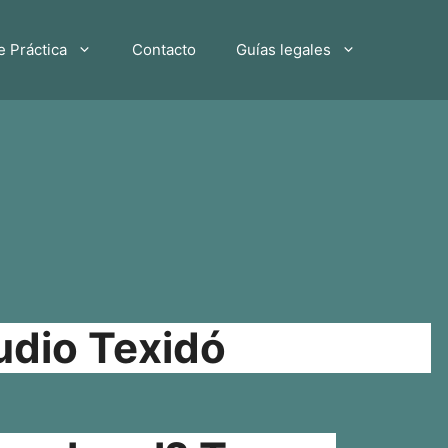
e Práctica
Contacto
Guías legales
udio Texidó