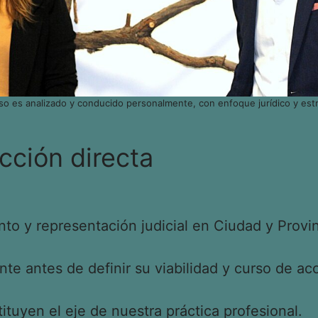
so es analizado y conducido personalmente, con enfoque jurídico y estr
cción directa
o y representación judicial en Ciudad y Provin
e antes de definir su viabilidad y curso de acc
tituyen el eje de nuestra práctica profesional.