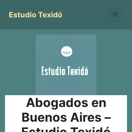
Saltar
al
Estudio Texidó
Menú
contenido
Abogados en
Buenos Aires –
Estudio Texidó