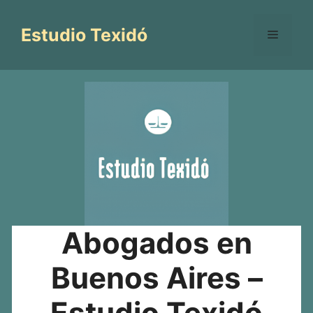
Saltar
al
Estudio Texidó
Menú
contenido
Abogados en
Buenos Aires –
Estudio Texidó