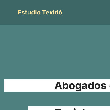
Saltar
al
Estudio Texidó
contenido
Abogados e