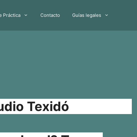
e Práctica
Contacto
Guías legales
udio Texidó