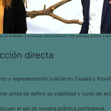
so es analizado y conducido personalmente, con enfoque jurídico y estr
cción directa
o y representación judicial en Ciudad y Provin
e antes de definir su viabilidad y curso de acc
tituyen el eje de nuestra práctica profesional.