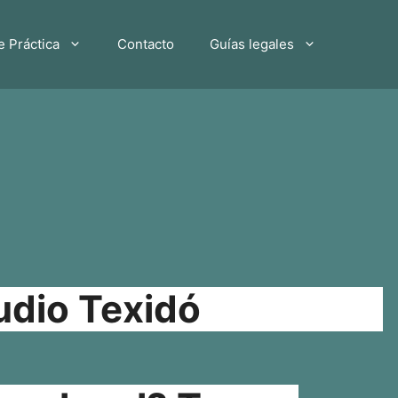
e Práctica
Contacto
Guías legales
udio Texidó