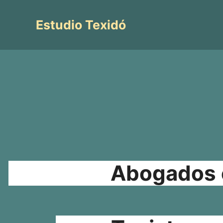
Saltar
al
Estudio Texidó
contenido
Abogados e