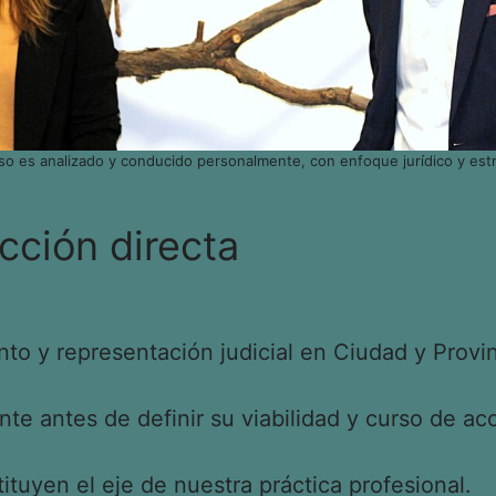
so es analizado y conducido personalmente, con enfoque jurídico y estr
cción directa
o y representación judicial en Ciudad y Provin
e antes de definir su viabilidad y curso de acc
tituyen el eje de nuestra práctica profesional.