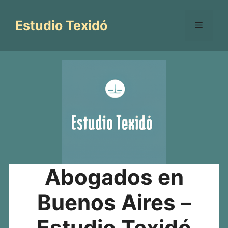
Saltar
al
Estudio Texidó
Menú
contenido
Abogados en
Buenos Aires –
Estudio Texidó