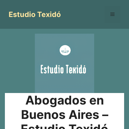
Saltar
al
Estudio Texidó
Menú
contenido
Abogados en
Buenos Aires –
Estudio Texidó