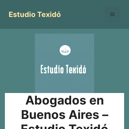
Saltar
al
Estudio Texidó
Menú
contenido
Abogados en
Buenos Aires –
Estudio Texidó