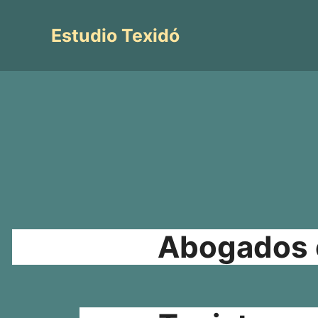
Saltar
al
Estudio Texidó
contenido
Abogados e