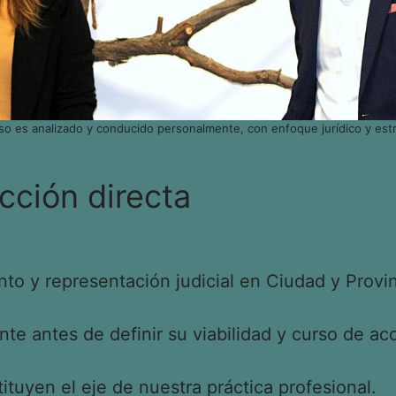
so es analizado y conducido personalmente, con enfoque jurídico y estr
cción directa
o y representación judicial en Ciudad y Provin
e antes de definir su viabilidad y curso de acc
tituyen el eje de nuestra práctica profesional.