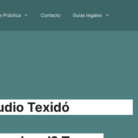
e Práctica
Contacto
Guías legales
udio Texidó