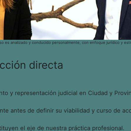
so es analizado y conducido personalmente, con enfoque jurídico y estr
cción directa
o y representación judicial en Ciudad y Provin
e antes de definir su viabilidad y curso de acc
tituyen el eje de nuestra práctica profesional.