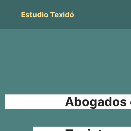
Saltar
al
Estudio Texidó
contenido
Abogados e