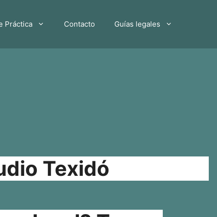
e Práctica
Contacto
Guías legales
udio Texidó