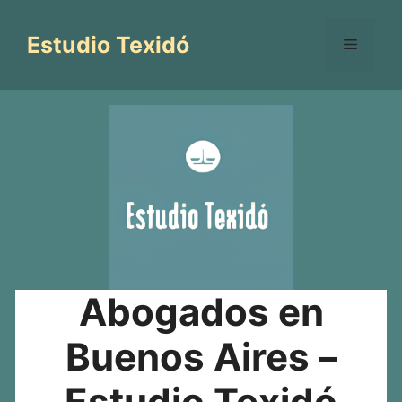
Saltar
al
Estudio Texidó
Menú
contenido
Abogados en
Buenos Aires –
Estudio Texidó