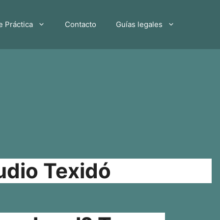
e Práctica
Contacto
Guías legales
udio Texidó