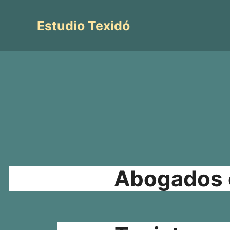
Saltar
al
Estudio Texidó
contenido
Abogados e