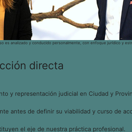
so es analizado y conducido personalmente, con enfoque jurídico y estr
cción directa
o y representación judicial en Ciudad y Provin
e antes de definir su viabilidad y curso de acc
tituyen el eje de nuestra práctica profesional.