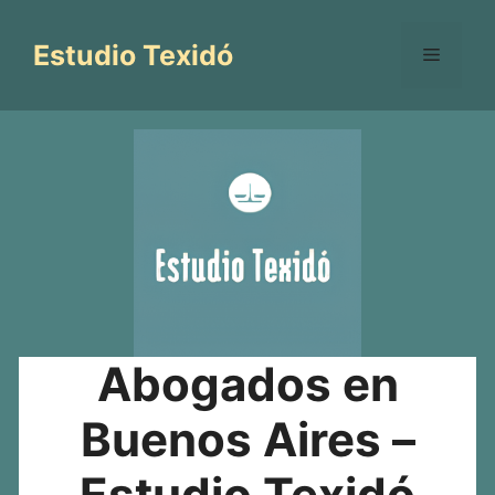
Saltar
al
Estudio Texidó
Menú
contenido
Abogados en
Buenos Aires –
Estudio Texidó