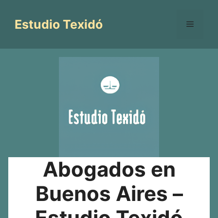
Saltar
al
Estudio Texidó
Menú
contenido
Abogados en
Buenos Aires –
Estudio Texidó