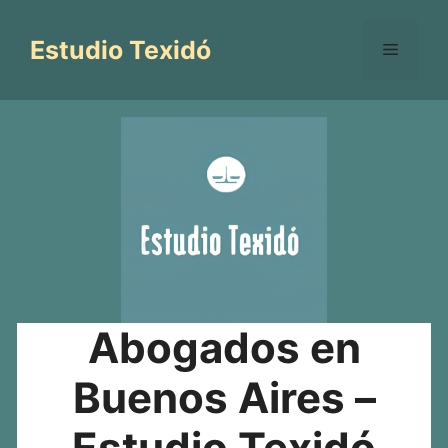
Saltar
al
Estudio Texidó
Menú
contenido
Abogados en
Buenos Aires –
Estudio Texidó