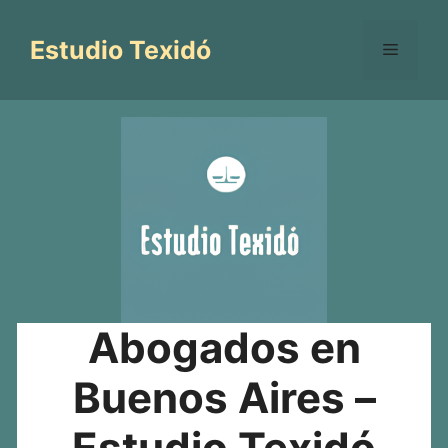
Saltar
al
Estudio Texidó
Menú
contenido
Abogados en
Buenos Aires –
Estudio Texidó