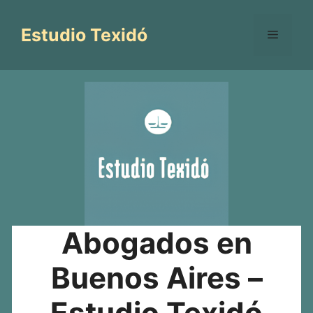
Saltar
al
Estudio Texidó
Menú
contenido
Abogados en
Buenos Aires –
Estudio Texidó