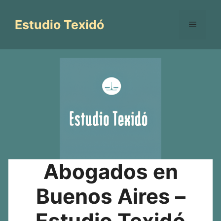
Saltar
al
Estudio Texidó
Menú
contenido
Abogados en
Buenos Aires –
Estudio Texidó