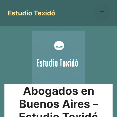
Saltar
al
Estudio Texidó
Menú
contenido
Abogados en
Buenos Aires –
Estudio Texidó