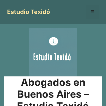
Saltar
al
Estudio Texidó
Menú
contenido
Abogados en
Buenos Aires –
Estudio Texidó