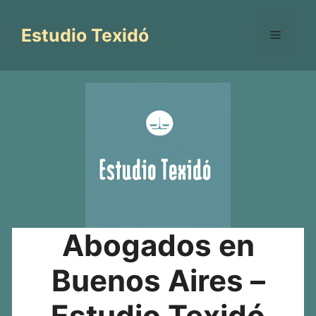
Saltar
al
Estudio Texidó
Menú
contenido
Abogados en
Buenos Aires –
Estudio Texidó