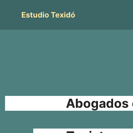
Saltar
al
Estudio Texidó
contenido
Abogados e