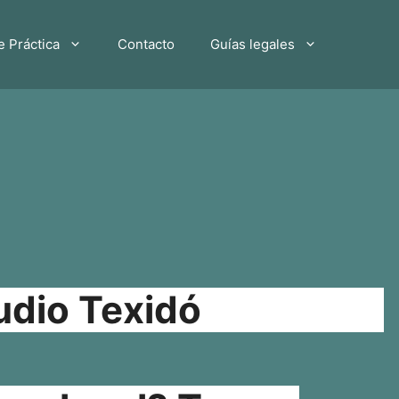
e Práctica
Contacto
Guías legales
udio Texidó