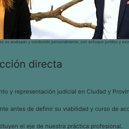
so es analizado y conducido personalmente, con enfoque jurídico y estr
cción directa
o y representación judicial en Ciudad y Provin
e antes de definir su viabilidad y curso de acc
tituyen el eje de nuestra práctica profesional.