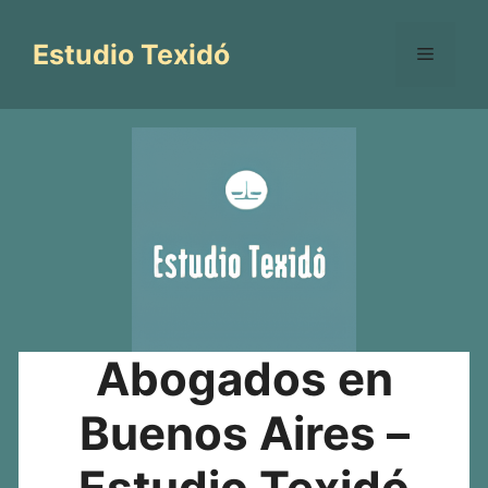
Saltar
al
Estudio Texidó
Menú
contenido
Abogados en
Buenos Aires –
Estudio Texidó