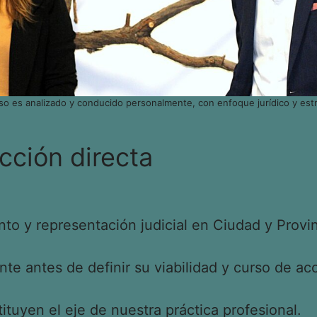
so es analizado y conducido personalmente, con enfoque jurídico y estr
cción directa
o y representación judicial en Ciudad y Provin
e antes de definir su viabilidad y curso de acc
tituyen el eje de nuestra práctica profesional.