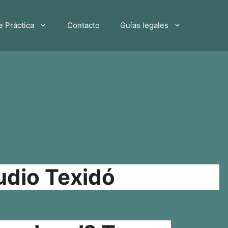
e Práctica
Contacto
Guías legales
udio Texidó