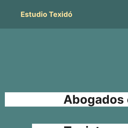
Saltar
al
Estudio Texidó
contenido
Abogados e