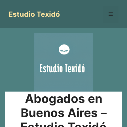
Saltar
al
Estudio Texidó
Menú
contenido
Abogados en
Buenos Aires –
Estudio Texidó