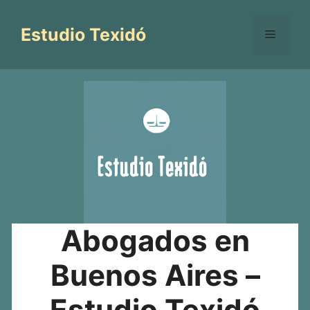
Saltar
al
Estudio Texidó
Menú
contenido
Abogados en
Buenos Aires –
Estudio Texidó