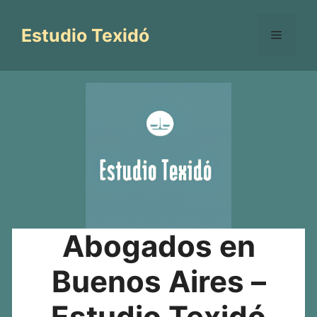
Saltar
al
Estudio Texidó
Menú
contenido
Abogados en
Buenos Aires –
Estudio Texidó